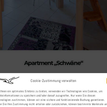
Apartment „Schwäne“
Cookie-Zustimmung verwalten
ontent Goes Here Genießen Sie flauschige Tage
/ weiter
Ihnen ein optimales Erlebnis zu bieten, verwenden wir Technologien wie Cookies, um
äteinformationen zu speichern und/oder darauf zuzugreifen. Nur wenn Sie diesen
Learn More
hnologien zustimmen, können wir eine sichere und funktionierende Buchung garantieren.
n Sie Ihre Zustimmung nicht erteilen oder zurückziehen, können bestimmte Merkmale u