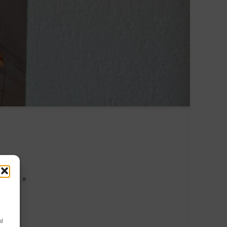
lesen »
nd