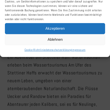
und Randow
Cookies, um Geräteinformationen zu speichern und/oder darauf zuzugreifen. Nur
wenn Sie diesen Technologien zustimmen, können wir eine sichere und
funktionierende Buchung garantieren. Wenn Sie Ihre Zustimmung nicht erteilen
Wasserwandern
oder zurückziehen, können bestimmte Merkmale und Funktionen beeinträchtigt
werden oder nicht funktionieren.
auf Uecker und
Akzeptieren
Randow
Ablehnen
Cookie-Richtlinie
datenschutzerklärung
impressum
Ein Abenteuer am Stettiner Haff: Natur hautnah
erleben beim Wassertourismus Am Ufer des
Stettiner Haffs erwacht der Wassertourismus zu
neuem Leben, umgeben von einer
atemberaubenden Naturlandschaft. Die Flüsse
Uecker und Randow bieten ein Paradies für
Abenteurer jeden Kalibers, sei es für Neulinge,