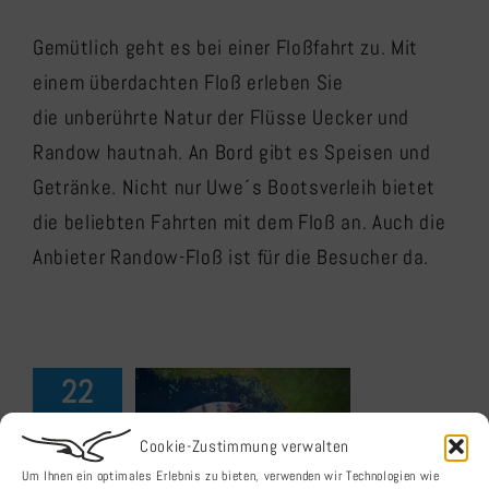
Gemütlich geht es bei einer Floßfahrt zu. Mit
einem überdachten Floß erleben Sie
die unberührte Natur der Flüsse Uecker und
Randow hautnah. An Bord gibt es Speisen und
Getränke. Nicht nur Uwe´s Bootsverleih bietet
die beliebten Fahrten mit dem Floß an. Auch die
Anbieter Randow-Floß ist für die Besucher da.
22
04, 2024
Wasserwandern
Cookie-Zustimmung verwalten
auf Uecker
Um Ihnen ein optimales Erlebnis zu bieten, verwenden wir Technologien wie