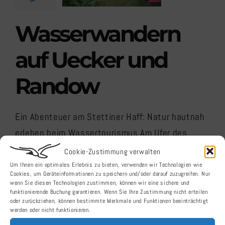
und Randow
Wasserwandern
auf Uecker und
Randow
Ein Abenteuer am Stettiner Haff: Natur hautnah
erleben beim Wassertourismus Am Ufer des
Stettiner Haffs erwacht der Wassertourismus zu
Cookie-Zustimmung verwalten
neuem Leben, umgeben von einer
Um Ihnen ein optimales Erlebnis zu bieten, verwenden wir Technologien wie
Cookies, um Geräteinformationen zu speichern und/oder darauf zuzugreifen. Nur
atemberaubenden Naturlandschaft. Die Flüsse
wenn Sie diesen Technologien zustimmen, können wir eine sichere und
funktionierende Buchung garantieren. Wenn Sie Ihre Zustimmung nicht erteilen
Uecker und Randow bieten ein Paradies für
oder zurückziehen, können bestimmte Merkmale und Funktionen beeinträchtigt
werden oder nicht funktionieren.
Abenteurer jeden Kalibers, sei es für Neulinge,