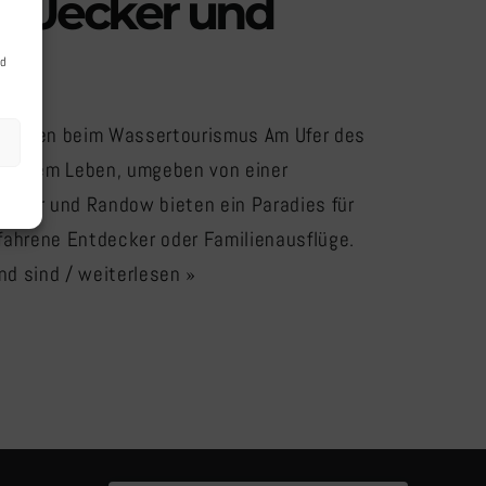
f Uecker und
nd
 erleben beim Wassertourismus Am Ufer des
u neuem Leben, umgeben von einer
cker und Randow bieten ein Paradies für
erfahrene Entdecker oder Familienausflüge.
und sind
/ weiterlesen »