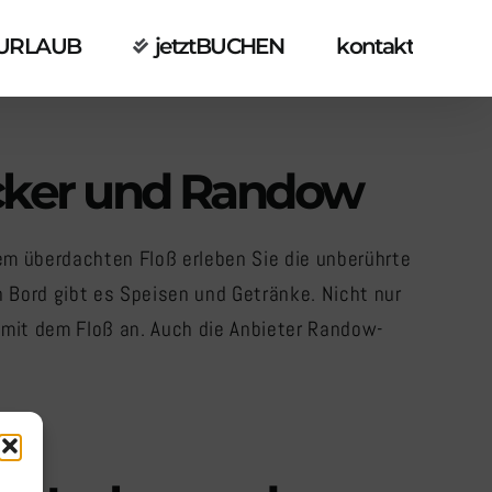
URLAUB
jetztBUCHEN
kontakt
ecker und Randow
nem überdachten Floß erleben Sie die unberührte
 Bord gibt es Speisen und Getränke. Nicht nur
 mit dem Floß an. Auch die Anbieter Randow-