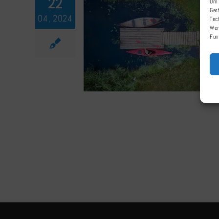
22
Um 
Ger
04, 2024
Tec
Wen
Fun
Wasserwandern auf
Uecker und Randow