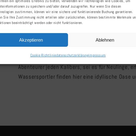
Wasserwandern au
Ihnen ein optimales Erlebnis zu bieten, verwenden wir Technologien wie Cookies, um
äteinformationen zu speichern und/oder darauf zuzugreifen. Nur wenn Sie diesen
hnologien zustimmen, können wir eine sichere und funktionierende Buchung garantieren.
Randow
n Sie Ihre Zustimmung nicht erteilen oder zurückziehen, können bestimmte Merkmale u
ktionen beeinträchtigt werden oder nicht funktionieren.
Ein Abenteuer am Stettiner Haff: Natur hautnah
Akzeptieren
Ablehnen
Stettiner Haffs erwacht der Wassertourismus z
Cookie-Richtlinie
datenschutzerklärung
impressum
atemberaubenden Naturlandschaft. Die Flüsse Ue
Abenteurer jeden Kalibers, sei es für Neulinge, 
Wassersportler finden hier eine idyllische Oase 