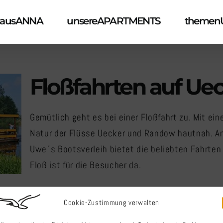
ausANNA
unsereAPARTMENTS
themen
Floßfahrten auf U
Gemütlich geht es bei einer Floßfahrt zu. Mit ei
r
Natur der Flüsse Uecker und Randow hautnah. An
Uwe´s Bootsverleih bietet die beliebten Fahrten
Floß ist für die Besucher da.
Cookie-Zustimmung verwalten